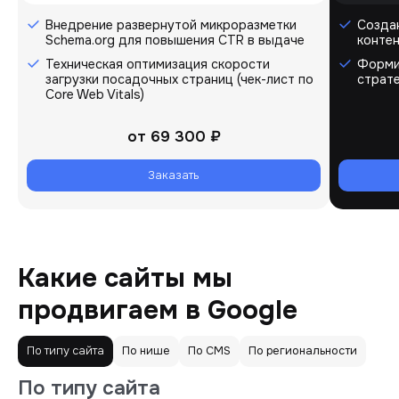
Внедрение развернутой микроразметки
Созда
Schema.org для повышения CTR в выдаче
контен
Техническая оптимизация скорости
Форми
загрузки посадочных страниц (чек-лист по
страт
Core Web Vitals)
от
69 300 ₽
Заказать
Какие сайты мы
продвигаем в Google
По типу сайта
По нише
По CMS
По региональности
По типу сайта