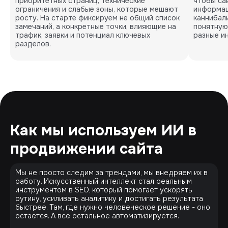
приоритетных страниц, технические
чтобы са
ограничения и слабые зоны, которые мешают
информац
росту. На старте фиксируем не общий список
каннибал
замечаний, а конкретные точки, влияющие на
понятную
трафик, заявки и потенциал ключевых
разные и
разделов.
Как мы используем ИИ в
продвижении сайта
Мы не просто следим за трендами, мы внедряем их в
работу. Искусственный интеллект стал реальным
инструментом в SEO, который помогает ускорять
рутину, усиливать аналитику и достигать результата
быстрее. Там, где нужно человеческое решение - оно
остаётся. А всё остальное автоматизируется.