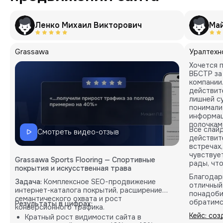
Ленко Михаил Викторович
Ма
Grassawa
Уралтехн
Хочется 
ВБСТР за
компании
действите
лишней с
понимали
информац
полочкам
Все слай
Смотреть видео-отзыв
действит
встречах
чувствуе
Grassawa Sports Flooring — Спортивные
рады, чт
покрытия и искусственная трава
Благодар
Задача:
Комплексное SEO-продвижение
отличный
интернет-каталога покрытий, расширение
понадоби
семантического охвата и рост
обратимс
Результаты в цифрах:
конверсионного трафика.
Кейс: со
Кратный рост видимости сайта в