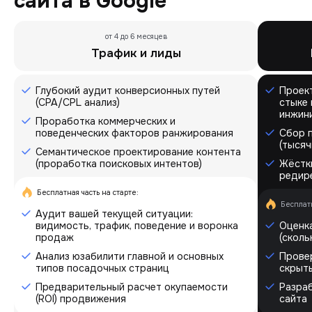
сайта в Google
от 4 до 6 месяцев
Трафик и лиды
Глубокий аудит конверсионных путей
Проек
(CPA/CPL анализ)
стыке 
инжин
Проработка коммерческих и
поведенческих факторов ранжирования
Сбор 
(тысяч
Семантическое проектирование контента
(проработка поисковых интентов)
Жёстки
редире
Бесплатная часть на старте:
Бесплатн
Аудит вашей текущей ситуации:
видимость, трафик, поведение и воронка
Оценка
продаж
(сколь
Анализ юзабилити главной и основных
Провер
типов посадочных страниц
скрыт
Предварительный расчет окупаемости
Разра
(ROI) продвижения
сайта