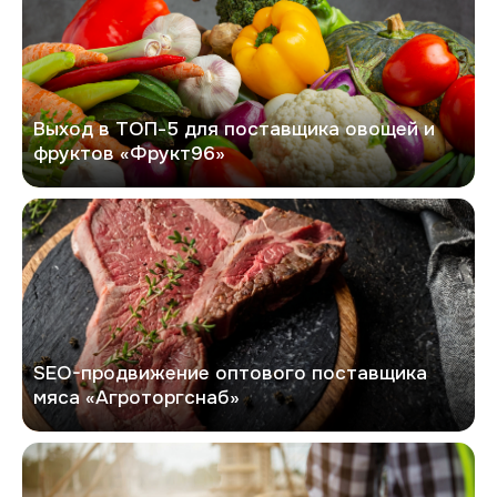
Выход в ТОП-5 для поставщика овощей и
фруктов «Фрукт96»
Агроторгснаб
SEO-продвижение оптового поставщика
мяса «Агроторгснаб»
Кейс по редизайну и SEO-продвижению