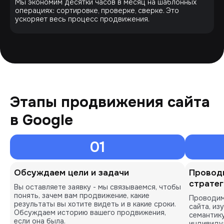
Мы экономим десятки часов в месяц на шаблонных
операциях: сортировке, проверке, сверке. Это
ускоряет весь процесс продвижения.
Этапы продвижения сайта
в Google
01
Обсуждаем цели и задачи
Проводи
страте
Вы оставляете заявку - мы связываемся, чтобы
понять, зачем вам продвижение, какие
Проводим
результаты вы хотите видеть и в какие сроки.
сайта, из
Обсуждаем историю вашего продвижения,
семантик
если она была.
индивиду