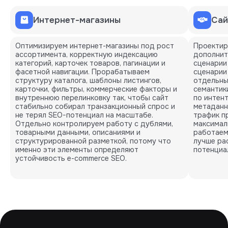
Интернет-магазины
Сай
Оптимизируем интернет-магазины под рост
Проектир
ассортимента, корректную индексацию
дополнит
категорий, карточек товаров, пагинации и
сценарии
фасетной навигации. Прорабатываем
сценарии
структуру каталога, шаблоны листингов,
отдельны
карточки, фильтры, коммерческие факторы и
семантик
внутреннюю перелинковку так, чтобы сайт
по интен
стабильно собирал транзакционный спрос и
метаданн
не терял SEO-потенциал на масштабе.
трафик пр
Отдельно контролируем работу с дублями,
максимал
товарными данными, описаниями и
работаем 
структурированной разметкой, потому что
лучше ра
именно эти элементы определяют
потенциа
устойчивость e-commerce SEO.