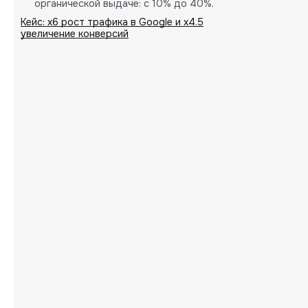
органической выдаче: с 10% до 40%.
Пропорциональное увеличение количества
Кейс: х6 рост трафика в Google и х4.5
целевых B2B-заявок (лидов).
увеличение конверсий
Внедрение кастомных решений на основе
глубокой аналитики проекта.