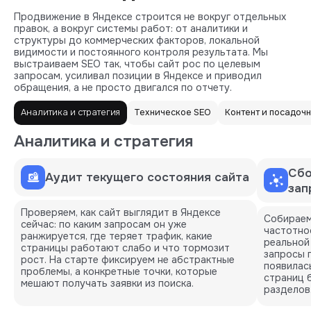
Продвижение в Яндексе строится не вокруг отдельных
правок, а вокруг системы работ: от аналитики и
структуры до коммерческих факторов, локальной
видимости и постоянного контроля результата. Мы
выстраиваем SEO так, чтобы сайт рос по целевым
запросам, усиливал позиции в Яндексе и приводил
обращения, а не просто двигался по отчету.
Аналитика и стратегия
Техническое SEO
Контент и посадоч
Аналитика и стратегия
Сбо
Аудит текущего состояния сайта
зап
Проверяем, как сайт выглядит в Яндексе
Собираем
сейчас: по каким запросам он уже
частотнос
ранжируется, где теряет трафик, какие
реальной
страницы работают слабо и что тормозит
запросы п
рост. На старте фиксируем не абстрактные
появилас
проблемы, а конкретные точки, которые
страниц 
мешают получать заявки из поиска.
разделов