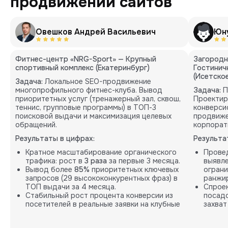
продвижении сайтов
Овешков Андрей Васильевич
Юн
Фитнес-центр «NRG-Sport» — Крупный
Загородн
спортивный комплекс (Екатеринбург)
Гостинич
(Исетско
Задача:
Локальное SEO-продвижение
многопрофильного фитнес-клуба. Вывод
Задача:
П
приоритетных услуг (тренажерный зал, сквош,
Проектир
теннис, групповые программы) в ТОП-3
конверси
поисковой выдачи и максимизация целевых
продвиже
обращений.
корпорат
Результаты в цифрах:
Результа
Кратное масштабирование органического
Провед
трафика: рост в
3 раза
за первые 3 месяца.
выявле
Вывод более
85%
приоритетных ключевых
ограни
запросов (29 высококонкурентных фраз) в
ранжи
ТОП выдачи за 4 месяца.
Спроек
Стабильный рост процента конверсии из
посадо
посетителей в реальные заявки на клубные
захват
карты.
удержа
Разраб