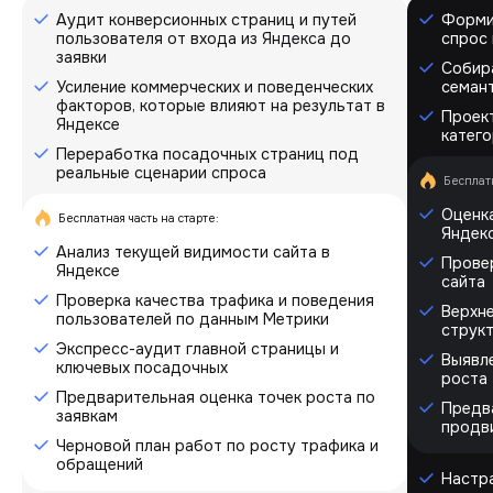
Аудит конверсионных страниц и путей
Форми
пользователя от входа из Яндекса до
спрос 
заявки
Собир
Усиление коммерческих и поведенческих
семан
факторов, которые влияют на результат в
Проект
Яндексе
катего
Переработка посадочных страниц под
реальные сценарии спроса
Бесплатн
Оценка
Бесплатная часть на старте:
Яндек
Анализ текущей видимости сайта в
Прове
Яндексе
сайта
Проверка качества трафика и поведения
Верхн
пользователей по данным Метрики
струк
Экспресс-аудит главной страницы и
Выявле
ключевых посадочных
роста
Предварительная оценка точек роста по
Предв
заявкам
продв
Черновой план работ по росту трафика и
обращений
Настр