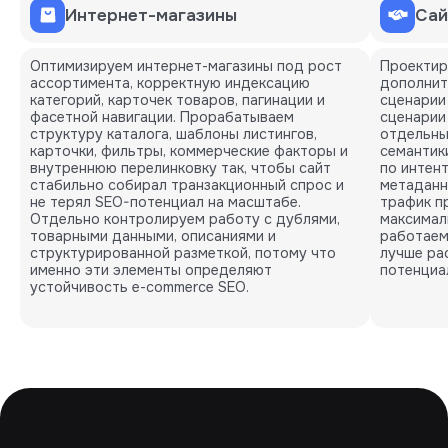
Интернет-магазины
Сай
Оптимизируем интернет-магазины под рост
Проектир
ассортимента, корректную индексацию
дополнит
категорий, карточек товаров, пагинации и
сценарии
фасетной навигации. Прорабатываем
сценарии
структуру каталога, шаблоны листингов,
отдельны
карточки, фильтры, коммерческие факторы и
семантик
внутреннюю перелинковку так, чтобы сайт
по интен
стабильно собирал транзакционный спрос и
метаданн
не терял SEO-потенциал на масштабе.
трафик пр
Отдельно контролируем работу с дублями,
максимал
товарными данными, описаниями и
работаем 
структурированной разметкой, потому что
лучше ра
именно эти элементы определяют
потенциа
устойчивость e-commerce SEO.