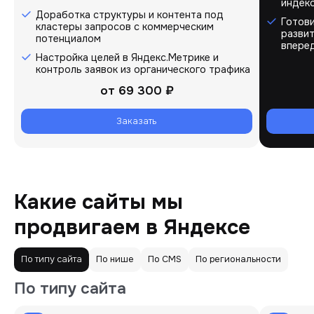
индекс
Доработка структуры и контента под
Готови
кластеры запросов с коммерческим
развит
потенциалом
впере
Настройка целей в Яндекс.Метрике и
контроль заявок из органического трафика
от
69 300 ₽
Заказать
Какие сайты мы
продвигаем в Яндексе
По типу сайта
По нише
По CMS
По региональности
По типу сайта