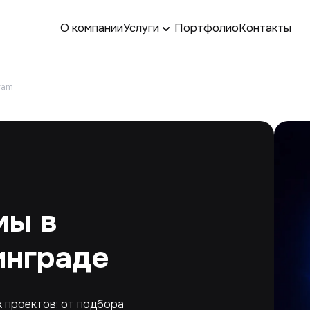
О компании
Услуги
Портфолио
Контакты
ram
мы в
инграде
х проектов: от подбора