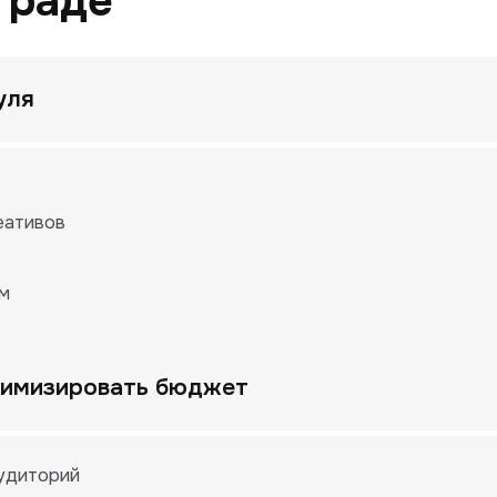
граде
уля
еативов
ам
птимизировать бюджет
аудиторий