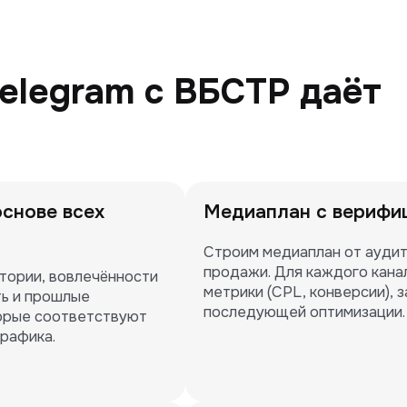
elegram с ВБСТР даёт
основе всех
Медиаплан с верифи
Строим медиаплан от аудито
продажи. Для каждого кана
тории, вовлечённости 
метрики (CPL, конверсии), 
ь и прошлые 
последующей оптимизации.
орые соответствуют 
трафика.