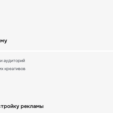
аму
 и аудиторий
их креативов
стройку рекламы