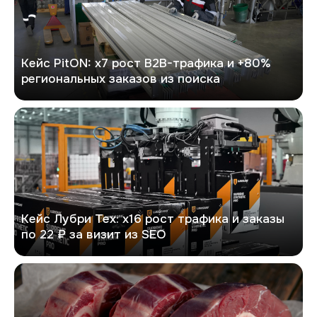
Кейс PitON: х7 рост B2B-трафика и +80%
региональных заказов из поиска
Лубри Тех
Кейс Лубри Тех: х16 рост трафика и заказы
по 22 ₽ за визит из SEO
Гурман96