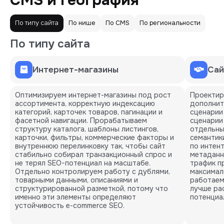
CMS и география
По типу сайта
По нише
По СMS
По региональности
По типу сайта
Интернет-магазины
Сай
Оптимизируем интернет-магазины под рост
Проектир
ассортимента, корректную индексацию
дополнит
категорий, карточек товаров, пагинации и
сценарии
фасетной навигации. Прорабатываем
сценарии
структуру каталога, шаблоны листингов,
отдельны
карточки, фильтры, коммерческие факторы и
семантик
внутреннюю перелинковку так, чтобы сайт
по интен
стабильно собирал транзакционный спрос и
метаданн
не терял SEO-потенциал на масштабе.
трафик пр
Отдельно контролируем работу с дублями,
максимал
товарными данными, описаниями и
работаем 
структурированной разметкой, потому что
лучше ра
именно эти элементы определяют
потенциа
устойчивость e-commerce SEO.