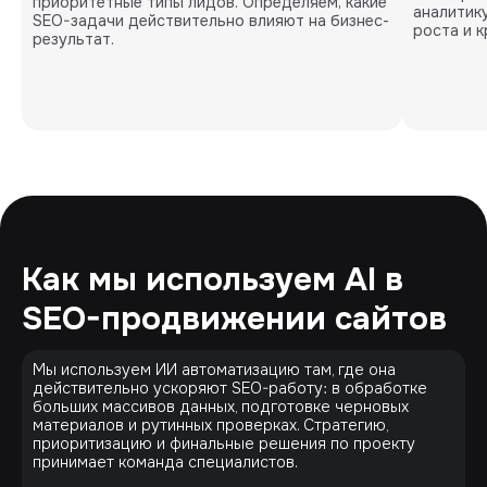
приоритетные типы лидов. Определяем, какие
аналитик
SEO-задачи действительно влияют на бизнес-
роста и к
результат.
Как мы используем AI в
SEO-продвижении сайтов
Мы используем ИИ автоматизацию там, где она
действительно ускоряют SEO-работу: в обработке
больших массивов данных, подготовке черновых
материалов и рутинных проверках. Стратегию,
приоритизацию и финальные решения по проекту
принимает команда специалистов.