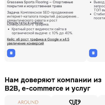
Grassawa Sports Flooring — Спортивные
Вывод
покрытия и искусственная трава
запрос
ТОП вы
Задача:
Комплексное SEO-продвижение
Стабил
интернет-каталога покрытий, расширение
посети
семантического охвата и рост
карты.
Результаты в цифрах:
конверсионного трафика.
Кратный рост видимости сайта в
органической выдаче: с 10% до 40%.
Пропорциональное увеличение количества
Кейс: х6 рост трафика в Google и х4.5
целевых B2B-заявок (лидов).
увеличение конверсий
Внедрение кастомных решений на основе
глубокой аналитики проекта.
Нам доверяют компании из
B2B, e-commerce и услуг