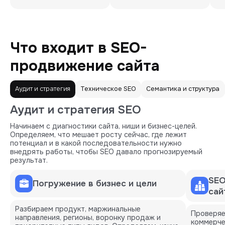
Что входит в SEO-
продвижение сайта
Аудит и стратегия
Техническое SEO
Семантика и структура
Аудит и стратегия SEO
Начинаем с диагностики сайта, ниши и бизнес-целей.
Определяем, что мешает росту сейчас, где лежит
потенциал и в какой последовательности нужно
внедрять работы, чтобы SEO давало прогнозируемый
результат.
SEO
Погружение в бизнес и цели
сай
Разбираем продукт, маржинальные
Проверяе
направления, регионы, воронку продаж и
коммерче