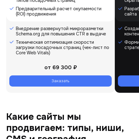
типов посадочных страниц
скрыт
Предварительный расчет окупаемости
Разра
(ROI) продвижения
сайта
Внедрение развернутой микроразметки
Созда
Schema.org для повышения CTR в выдаче
контен
Техническая оптимизация скорости
Форми
загрузки посадочных страниц (чек-лист по
страт
Core Web Vitals)
от
69 300 ₽
Заказать
Какие сайты мы
продвигаем: типы, ниши,