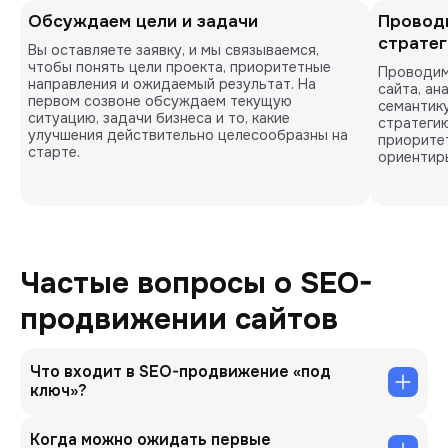
Обсуждаем цели и задачи
Проводи
страте
Вы оставляете заявку, и мы связываемся,
чтобы понять цели проекта, приоритетные
Проводим
направления и ожидаемый результат. На
сайта, ан
первом созвоне обсуждаем текущую
семантик
ситуацию, задачи бизнеса и то, какие
стратеги
улучшения действительно целесообразны на
приоритет
старте.
ориентиры
Частые вопросы о SEO-
продвижении сайтов
Что входит в SEO-продвижение «под
ключ»?
Когда можно ожидать первые