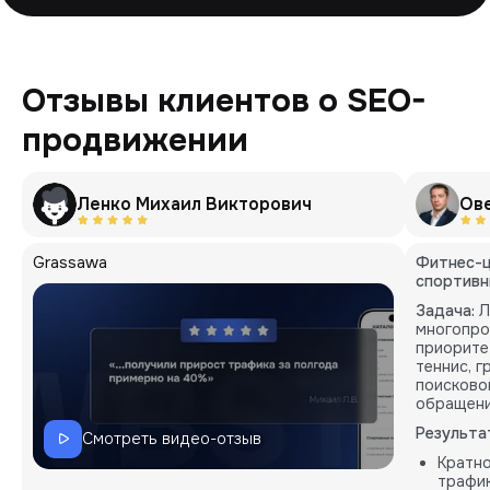
Отзывы клиентов о SEO-
продвижении
Ленко Михаил Викторович
Ов
Grassawa
Фитнес-ц
спортивн
Задача:
Л
многопро
приорите
теннис, 
поисково
обращени
Результа
Смотреть видео-отзыв
Кратн
трафик