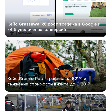
Кейс Grassawa: х6 рост трафика в Google и
х4.5 увеличение конверсий
GRAMIX
Кейс Gramix: Рост трафика на 821% и
снижение стоимости визита до 0,28 ₽
PitON