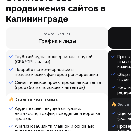
продвижения сайтов в
Калининграде
от 4 до 6 месяцев
Трафик и лиды
Глубокий аудит конверсионных путей
Проек
(CPA/CPL анализ)
стыке 
инжин
Проработка коммерческих и
поведенческих факторов ранжирования
Сбор 
(тысяч
Семантическое проектирование контента
(проработка поисковых интентов)
Жёстки
редире
Бесплатная часть на старте:
Бесплатн
Аудит вашей текущей ситуации:
видимость, трафик, поведение и воронка
Оценка
продаж
(сколь
Анализ юзабилити главной и основных
Провер