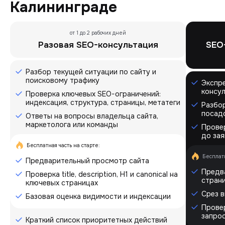
Калининграде
от 1 до 2 рабочих дней
Разовая SEO-консультация
SEO
Разбор текущей ситуации по сайту и
поисковому трафику
Экспр
консу
Проверка ключевых SEO-ограничений:
индексация, структура, страницы, метатеги
Разбор
посадо
Ответы на вопросы владельца сайта,
маркетолога или команды
Прове
до зая
Бесплатная часть на старте:
Бесплатн
Предварительный просмотр сайта
Предв
Проверка title, description, H1 и canonical на
стран
ключевых страницах
Срез в
Базовая оценка видимости и индексации
Прове
запро
Краткий список приоритетных действий