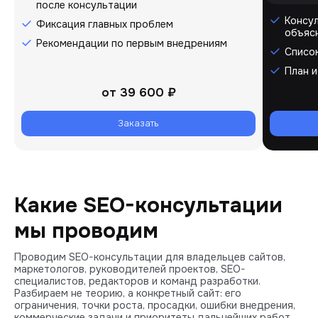
после консультации
Консу
Фиксация главных проблем
объяс
Рекомендации по первым внедрениям
Список
План 
от
39 600 ₽
Заказать
Какие SEO-консультации
мы проводим
Проводим SEO-консультации для владельцев сайтов,
маркетологов, руководителей проектов, SEO-
специалистов, редакторов и команд разработки.
Разбираем не теорию, а конкретный сайт: его
ограничения, точки роста, просадки, ошибки внедрения,
коммерческие задачи и приоритеты дальнейших работ.