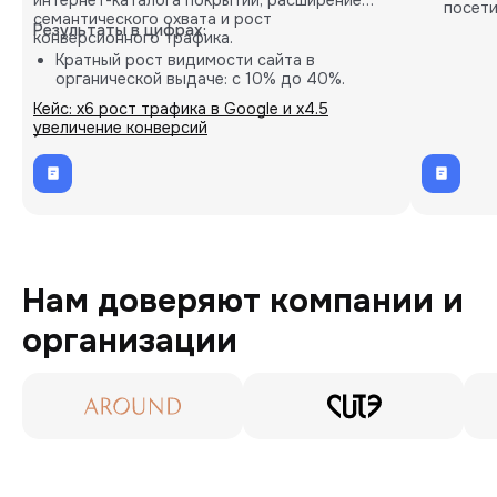
посети
семантического охвата и рост
карты.
Результаты в цифрах:
конверсионного трафика.
Кратный рост видимости сайта в
органической выдаче: с 10% до 40%.
Пропорциональное увеличение количества
Кейс: х6 рост трафика в Google и х4.5
целевых B2B-заявок (лидов).
увеличение конверсий
Внедрение кастомных решений на основе
глубокой аналитики проекта.
Нам доверяют компании и
организации