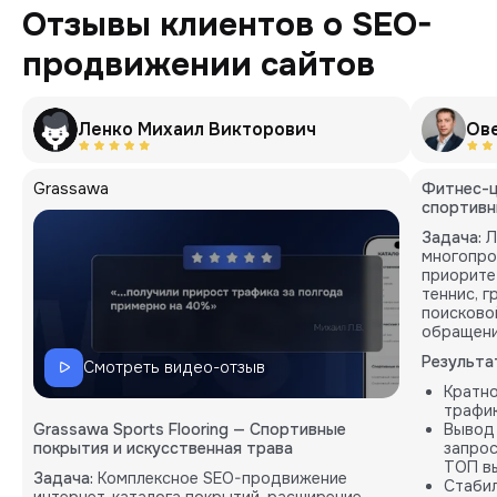
Отзывы клиентов о SEO-
продвижении сайтов
Ленко Михаил Викторович
Ов
Grassawa
Фитнес-ц
спортивн
Задача:
Л
многопро
приорите
теннис, 
поисково
обращени
Результа
Смотреть видео-отзыв
Кратн
трафик
Grassawa Sports Flooring — Спортивные
Вывод
покрытия и искусственная трава
запрос
ТОП вы
Задача:
Комплексное SEO-продвижение
Стабил
интернет-каталога покрытий, расширение