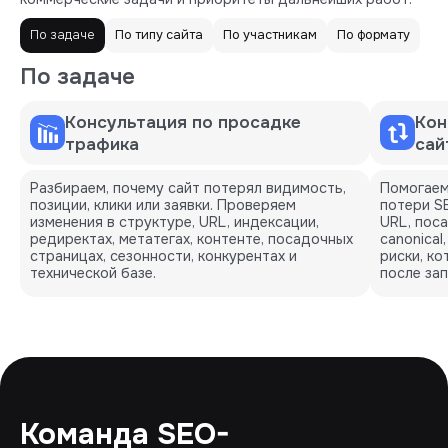
По задаче
По типу сайта
По участникам
По формату
По задаче
Консультация по просадке
Кон
трафика
сай
Разбираем, почему сайт потерял видимость,
Помогаем
позиции, клики или заявки. Проверяем
потери S
изменения в структуре, URL, индексации,
URL, пос
редиректах, метатегах, контенте, посадочных
canonical
страницах, сезонности, конкурентах и
риски, к
технической базе.
после зап
Команда SEO-