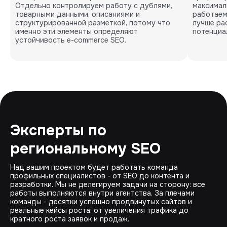
Отдельно контролируем работу с дублями,
максимал
товарными данными, описаниями и
работаем 
структурированной разметкой, потому что
лучше ра
именно эти элементы определяют
потенциа
устойчивость e-commerce SEO.
Эксперты по
региональному SEO
Над вашим проектом будет работать команда
профильных специалистов - от SEO до контента и
разработки. Мы не делегируем задачи на сторону: все
работы выполняются внутри агентства. За плечами
команды - десятки успешно продвинутых сайтов и
реальные кейсы роста: от увеличения трафика до
кратного роста заявок и продаж.