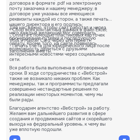
договора в формате .pdf на электронную
почту заказчика и нашему менеджеру; в
договоре уже указаны все имеющиеся
реквизиты каждой из сторон, а также печать
нашего директора и его подпись;
Для нас важно, чтобы сайт работал и через
- Сбор всех контактных данных в файл Excel;
него каждый желающий мог совершить
- Оплата с помощью пластиковых карточек
бронирование путевки и последующую
VISA и Master Card через «Интернет»;
оплату. Кроме того, на сайте появилась
- Печать счета для юридического лица после
возможность делиться с друзьями
заполнения анкеты.
интересными новостями через социальные
сети.
Вся работа была выполнена в обговоренные
сроки. В ходе сотрудничества с «Вебстрой»
также не возникало никаких проблем. Как
менеджеры, так и программисты предлагали
совершенно нестандартные решения по
реализации некоторых моментов, чему мы
были рады.
Благодарим агентство «Вебстрой» за работу.
Желаем вам дальнейшего развития в сфере
создания и продвижения сайтов и скорейшего
выхода на федеральный уровень, к чему вы
уже вплотную подошли.