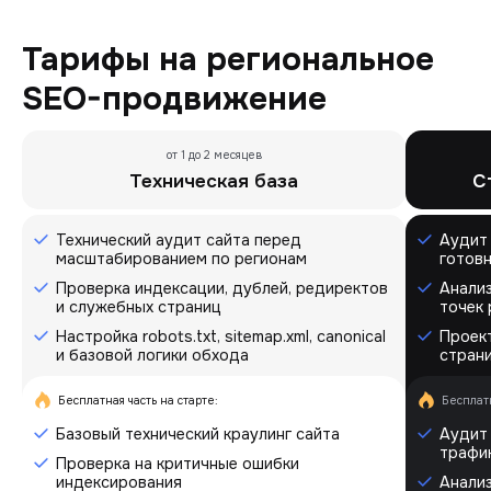
Тарифы на региональное
SEO-продвижение
от 1 до 2 месяцев
Техническая база
С
Технический аудит сайта перед
Аудит 
масштабированием по регионам
готов
Проверка индексации, дублей, редиректов
Анализ
и служебных страниц
точек
Настройка robots.txt, sitemap.xml, canonical
Проек
и базовой логики обхода
стран
Бесплатная часть на старте:
Бесплатн
Базовый технический краулинг сайта
Аудит 
трафик
Проверка на критичные ошибки
индексирования
Анализ