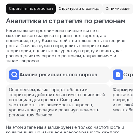
Стратегия по регионам
Структура и страницы
Оптимизация
Аналитика и стратегия по регионам
Региональное продвижение начинается не с
механического запуска страниц под города, а с
понимания, где у бизнеса действительно есть потенциал
роста. Сначала нужно определить приоритетные
территории, оценить конкурентную среду и понять, как
распределяется спрос по регионам, направлениям и
типам запросов.
Анализ регионального спроса
Стр
Определяем, какие города, области и
Формируе
территории действительно имеют поисковый
роста: ка
потенциал для проекта. Смотрим
очередь,
частотность, геозависимость запросов,
и по как
уровень конкуренции и реальную ценность
масштаби
региона для бизнеса.
На этом этапе мы анализируем не только частотность и
конкуренцию, но и бизнес-целесообразность каждого