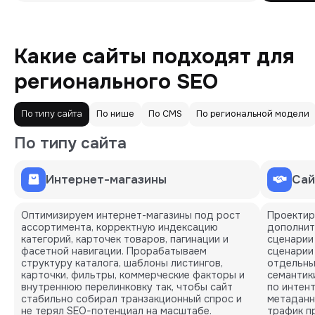
Какие сайты подходят для
регионального SEO
По типу сайта
По нише
По CMS
По региональной модели
По типу сайта
Интернет-магазины
Сай
Оптимизируем интернет-магазины под рост
Проектир
ассортимента, корректную индексацию
дополнит
категорий, карточек товаров, пагинации и
сценарии
фасетной навигации. Прорабатываем
сценарии
структуру каталога, шаблоны листингов,
отдельны
карточки, фильтры, коммерческие факторы и
семантик
внутреннюю перелинковку так, чтобы сайт
по интен
стабильно собирал транзакционный спрос и
метаданн
не терял SEO-потенциал на масштабе.
трафик пр