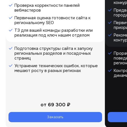
конку
Проверка корректности панелей
вебмастеров
Предв
города
Первичная оценка готовности сайта к
региональному SEO
Первич
приор
ТЗ для вашей команды разработки или
реализация под ключ нашим отделом
Реком
конту
Подготовка структуры сайта к запуску
региональных разделов и посадочных
Прора
страниц
повед
регио
Устранение технических ошибок, которые
мешают росту в разных регионах
Контро
динам
от
69 300 ₽
Заказать