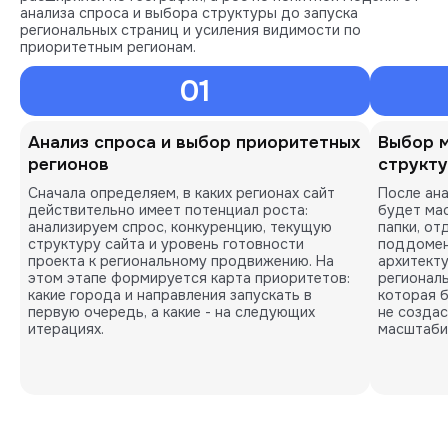
анализа спроса и выбора структуры до запуска
региональных страниц и усиления видимости по
приоритетным регионам.
01
Анализ спроса и выбор приоритетных
Выбор 
регионов
структ
Сначала определяем, в каких регионах сайт
После ана
действительно имеет потенциал роста:
будет ма
анализируем спрос, конкуренцию, текущую
папки, о
структуру сайта и уровень готовности
поддомен
проекта к региональному продвижению. На
архитекту
этом этапе формируется карта приоритетов:
региональ
какие города и направления запускать в
которая 
первую очередь, а какие - на следующих
не созда
итерациях.
масштаби