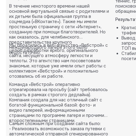
теннис, 
В течение некоторого времени нашей
поисково
основной виртуальной связью с родителями и
обращени
их детьми была официальная группа в
Результа
соцмедиа («ВКонтакте»). Также мы имели
простенькую страничку с сети «Интернет»,
Кратн
созданную при помощи благотворителей. Но
трафик
как оказалось, для челябинского
Вывод
представительства крупного
запрос
Мы обратились в веб-агентство «Вебстрой» с
международного лагеря этого было
ТОП вы
целью разработки яркого, оригинального
недостаточно.
Стабил
сайта, несущего атмосферу легкости и
посети
теплоты. Это агентство нам посоветовали
карты.
знакомые, которые уже имели опыт работы с
коллективом «Вебстрой» и положительно
отозвались об их работе.
Команда «Вебстрой» оперативно
отреагировала на просьбу (сайт требовалось
создать в рамках строгого дедлайна).
Компания создала для нас отличный сайт с
богатой функциональной базой: фото- и
видео галереей, информационными
страницами по программе лагеря и прочими
второстепенными страницами.
Самым сложным при создании сайта было:
- Реализовать возможность заказа путевки с
автоматической отправкой сгенерированного