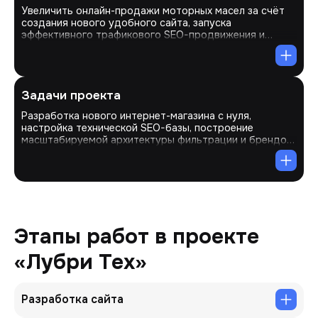
Увеличить онлайн-продажи моторных масел за счёт
создания нового удобного сайта, запуска
эффективного трафикового SEO-продвижения и
ведения контекста в Яндекс.Директ
Задачи проекта
Разработка нового интернет-магазина с нуля,
настройка технической SEO-базы, построение
масштабируемой архитектуры фильтрации и брендов,
оптимизация карточек товаров, проработка
пользовательского интерфейса и аналитики, запуск
товарной рекламы в Яндекс Директ, а также
регулярная поддержка и обновление ассортимента.
Этапы работ в проекте
«Лубри Тех»
Разработка сайта