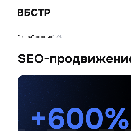
Главная
Портфолио
PitON
SEO-продвижение