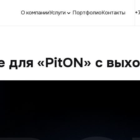
О компании
Услуги
Портфолио
Контакты
+
 для «PitON» с вых