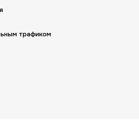
я
льным трафиком