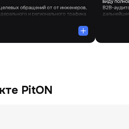
виду полно
 целевых обращений от от инженеров,
B2B-аудито
дерального и регионального трафика.
дальнейшег
кте PitON