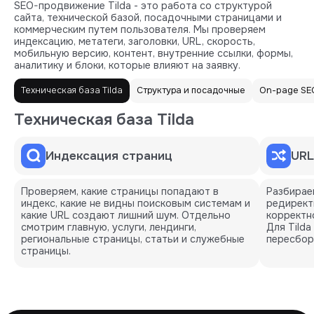
SEO-продвижение Tilda - это работа со структурой
сайта, технической базой, посадочными страницами и
коммерческим путем пользователя. Мы проверяем
индексацию, метатеги, заголовки, URL, скорость,
мобильную версию, контент, внутренние ссылки, формы,
аналитику и блоки, которые влияют на заявку.
Техническая база Tilda
Структура и посадочные
On-page SEO
Техническая база Tilda
Индексация страниц
URL
Проверяем, какие страницы попадают в
Разбирае
индекс, какие не видны поисковым системам и
редирект
какие URL создают лишний шум. Отдельно
корректн
смотрим главную, услуги, лендинги,
Для Tilda
региональные страницы, статьи и служебные
пересбор
страницы.