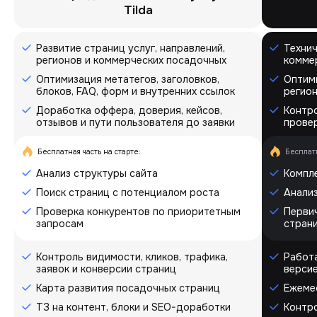
Tilda
Развитие страниц услуг, направлений,
Технич
регионов и коммерческих посадочных
комме
Оптимизация метатегов, заголовков,
Оптими
блоков, FAQ, форм и внутренних ссылок
регион
Доработка оффера, доверия, кейсов,
Контро
отзывов и пути пользователя до заявки
провер
Бесплатная часть на старте:
Бесплатн
Анализ структуры сайта
Компле
Поиск страниц с потенциалом роста
Анализ
Проверка конкурентов по приоритетным
Первич
запросам
стран
Контроль видимости, кликов, трафика,
Работа
заявок и конверсии страниц
верси
Карта развития посадочных страниц
Ежеме
ТЗ на контент, блоки и SEO-доработки
Контро