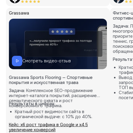
Grassawa
Фитнес-ц
спортивн
Задача:
Л
многопро
приорите
теннис, 
поисково
обращени
Результа
Смотреть видео-отзыв
Кратн
трафик
Grassawa Sports Flooring — Спортивные
Вывод
покрытия и искусственная трава
запрос
ТОП вы
Задача:
Комплексное SEO-продвижение
Стабил
интернет-каталога покрытий, расширение
посети
семантического охвата и рост
карты.
Результаты в цифрах:
конверсионного трафика.
Кратный рост видимости сайта в
органической выдаче: с 10% до 40%.
Пропорциональное увеличение количества
Кейс: х6 рост трафика в Google и х4.5
целевых B2B-заявок (лидов).
увеличение конверсий
Внедрение кастомных решений на основе